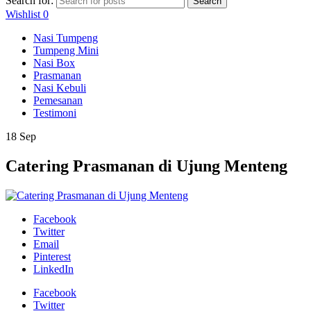
Search for:
Search
Wishlist
0
Nasi Tumpeng
Tumpeng Mini
Nasi Box
Prasmanan
Nasi Kebuli
Pemesanan
Testimoni
18
Sep
Catering Prasmanan di Ujung Menteng
Facebook
Twitter
Email
Pinterest
LinkedIn
Facebook
Twitter