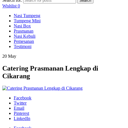
Search for:
Search
Wishlist
0
Nasi Tumpeng
Tumpeng Mini
Nasi Box
Prasmanan
Nasi Kebuli
Pemesanan
Testimoni
20
May
Catering Prasmanan Lengkap di
Cikarang
Facebook
Twitter
Email
Pinterest
LinkedIn