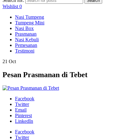
Search for:
Search
Wishlist
0
Nasi Tumpeng
Tumpeng Mini
Nasi Box
Prasmanan
Nasi Kebuli
Pemesanan
Testimoni
21
Oct
Pesan Prasmanan di Tebet
Facebook
Twitter
Email
Pinterest
LinkedIn
Facebook
Twitter