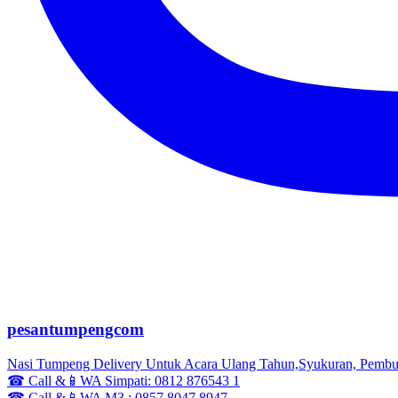
pesantumpengcom
Nasi Tumpeng Delivery Untuk Acara Ulang Tahun,Syukuran, Pembuk
☎ Call &📱WA Simpati: 0812 876543 1
☎ Call &📱WA M3 : 0857 8047 8947