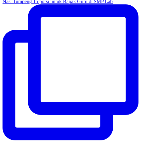
Nasi Tumpeng 15 porsi untuk Bapak Guru di SMP Lab