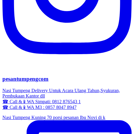
pesantumpengcom
Nasi Tumpeng Delivery Untuk Acara Ulang Tahun,Syukuran,
Pembukaan Kantor dll
☎ Call &📱WA Simpati: 0812 876543 1
☎ Call &📱WA M3 : 0857 8047 8947
Nasi Tumpeng Kuning 70 porsi pesanan Ibu Novi di k