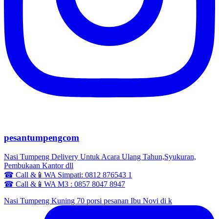
pesantumpengcom
Nasi Tumpeng Delivery Untuk Acara Ulang Tahun,Syukuran,
Pembukaan Kantor dll
☎ Call &📱WA Simpati: 0812 876543 1
☎ Call &📱WA M3 : 0857 8047 8947
Nasi Tumpeng Kuning 70 porsi pesanan Ibu Novi di k