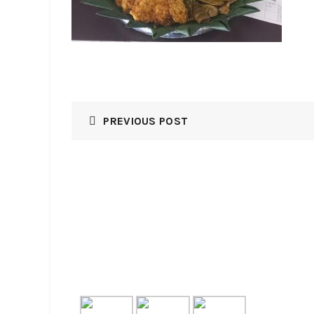
PREVIOUS POST
GALLERY
RECE
NASI B
August 7,