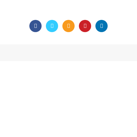
NT POSTS
INSTAGRAM
OX BEKASI YANG ISTIMEWA
pesantumpengcom
 2026
No Comments