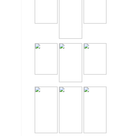
NASI T
July 31, 
NASI T
July 31, 
PAKET 
LENGKA
July 29, 
CATERI
UNTUK 
July 28, 