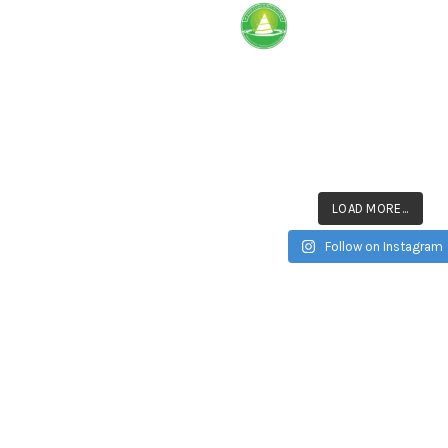
Nasi Tumpeng Delivery Unt
Ulang Tahun,Syukuran, Pe
Kantor dll
☎ Call &📱WA Si
UMPENG MERAH PUTIH
0812 876543 1
☎ Call &📱
0857 8047 8947
2026
No Comments
UMPENG 17AN
2026
No Comments
NASI TUMPENG 17 AGUSTUS
LOAD MORE...
P
2026
No Comments
Follow on Instagram
NG TUMPENG 17 AGUSTUS
KANTOR
2026
No Comments