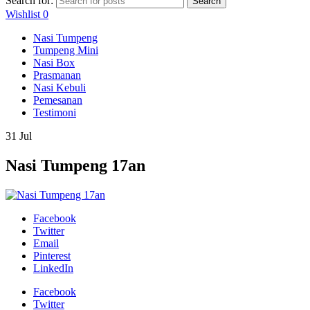
Search for:
Search
Wishlist
0
Nasi Tumpeng
Tumpeng Mini
Nasi Box
Prasmanan
Nasi Kebuli
Pemesanan
Testimoni
31
Jul
Nasi Tumpeng 17an
Facebook
Twitter
Email
Pinterest
LinkedIn
Facebook
Twitter