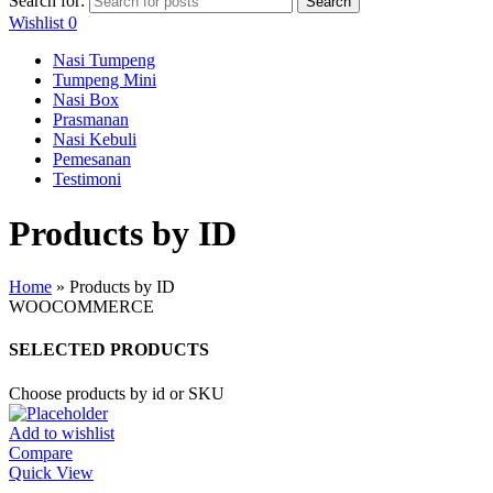
Search for:
Search
Wishlist
0
Nasi Tumpeng
Tumpeng Mini
Nasi Box
Prasmanan
Nasi Kebuli
Pemesanan
Testimoni
Products by ID
Home
»
Products by ID
WOOCOMMERCE
SELECTED PRODUCTS
Choose products by id or SKU
Add to wishlist
Compare
Quick View