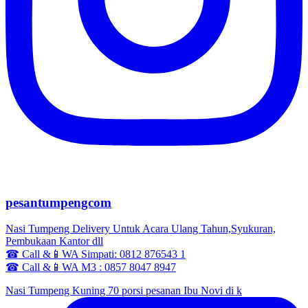
pesantumpengcom
Nasi Tumpeng Delivery Untuk Acara Ulang Tahun,Syukuran,
Pembukaan Kantor dll
☎ Call &📱WA Simpati: 0812 876543 1
☎ Call &📱WA M3 : 0857 8047 8947
Nasi Tumpeng Kuning 70 porsi pesanan Ibu Novi di k