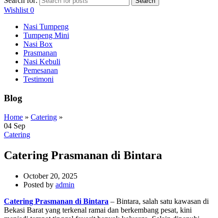
Search for:
Search
Wishlist
0
Nasi Tumpeng
Tumpeng Mini
Nasi Box
Prasmanan
Nasi Kebuli
Pemesanan
Testimoni
Blog
Home
»
Catering
»
04
Sep
Catering
Catering Prasmanan di Bintara
October 20, 2025
Posted by
admin
Catering Prasmanan di Bintara
– Bintara, salah satu kawasan di
Bekasi Barat yang terkenal ramai dan berkembang pesat, kini