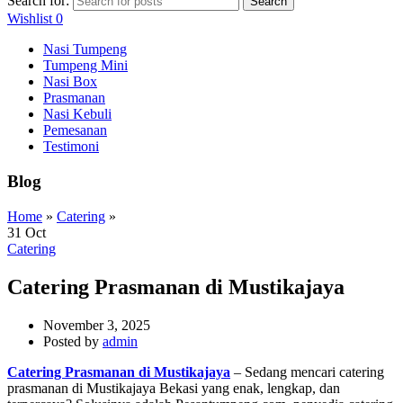
Search for:
Search
Wishlist
0
Nasi Tumpeng
Tumpeng Mini
Nasi Box
Prasmanan
Nasi Kebuli
Pemesanan
Testimoni
Blog
Home
»
Catering
»
31
Oct
Catering
Catering Prasmanan di Mustikajaya
November 3, 2025
Posted by
admin
Catering Prasmanan di Mustikajaya
– Sedang mencari catering
prasmanan di Mustikajaya Bekasi yang enak, lengkap, dan