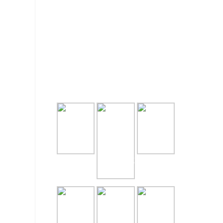
GALLERY
RECE
NASI B
August 7,
NASI T
July 31, 
NASI T
July 31, 
PAKET 