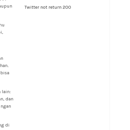
maupun
Twitter not return 200
amu
i,
an
han.
bisa
lain:
an, dan
kungan
ng di