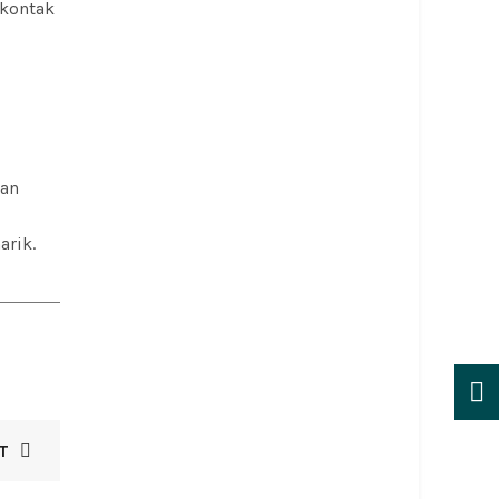
 kontak
nan
arik.
T