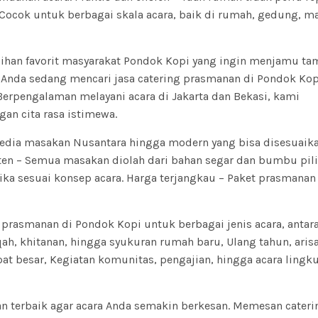
 Cocok untuk berbagai skala acara, baik di rumah, gedung, 
lihan favorit masyarakat Pondok Kopi yang ingin menjamu t
a Anda sedang mencari jasa catering prasmanan di Pondok Kop
erpengalaman melayani acara di Jakarta dan Bekasi, kami
an cita rasa istimewa.
sedia masakan Nusantara hingga modern yang bisa disesuaik
sten – Semua masakan diolah dari bahan segar dan bumbu pili
tika sesuai konsep acara. Harga terjangkau – Paket
prasmanan
rasmanan di Pondok Kopi untuk berbagai jenis acara, antara 
qah, khitanan, hingga syukuran rumah baru, Ulang tahun, aris
rapat besar, Kegiatan komunitas, pengajian, hingga acara ling
n terbaik agar acara Anda semakin berkesan. Memesan cateri