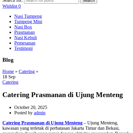
Search for:
Search
Wishlist
0
Nasi Tumpeng
Tumpeng Mini
Nasi Box
Prasmanan
Nasi Kebuli
Pemesanan
Testimoni
Blog
Home
»
Catering
»
18
Sep
Catering
Catering Prasmanan di Ujung Menteng
October 20, 2025
Posted by
admin
Catering Prasmanan di Ujung Menteng
– Ujung Menteng,
kawasan yang terletak di perbatasan Jakarta Timur dan Bekasi,