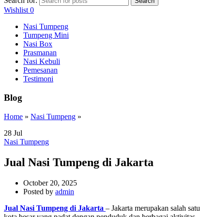
Search for:
Search
Wishlist
0
Nasi Tumpeng
Tumpeng Mini
Nasi Box
Prasmanan
Nasi Kebuli
Pemesanan
Testimoni
Blog
Home
»
Nasi Tumpeng
»
28
Jul
Nasi Tumpeng
Jual Nasi Tumpeng di Jakarta
October 20, 2025
Posted by
admin
Jual Nasi Tumpeng di Jakarta
– Jakarta merupakan salah satu
kota besar yang padat dengan penduduk dan berbagai aktivitas