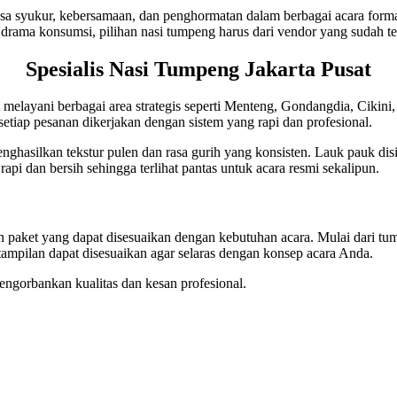
a syukur, kebersamaan, dan penghormatan dalam berbagai acara formal 
a drama konsumsi, pilihan nasi tumpeng harus dari vendor yang sudah te
Spesialis Nasi Tumpeng Jakarta Pusat
t melayani berbagai area strategis seperti Menteng, Gondangdia, Ciki
setiap pesanan dikerjakan dengan sistem yang rapi dan profesional.
enghasilkan tekstur pulen dan rasa gurih yang konsisten. Lauk pauk 
rapi dan bersih sehingga terlihat pantas untuk acara resmi sekalipun.
an paket yang dapat disesuaikan dengan kebutuhan acara. Mulai dari tu
 tampilan dapat disesuaikan agar selaras dengan konsep acara Anda.
mengorbankan kualitas dan kesan profesional.