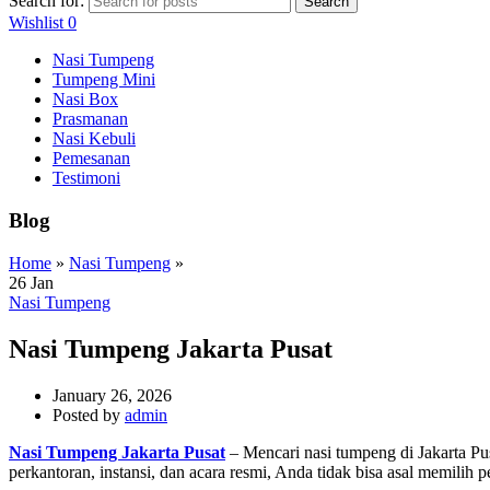
Search for:
Search
Wishlist
0
Nasi Tumpeng
Tumpeng Mini
Nasi Box
Prasmanan
Nasi Kebuli
Pemesanan
Testimoni
Blog
Home
»
Nasi Tumpeng
»
26
Jan
Nasi Tumpeng
Nasi Tumpeng Jakarta Pusat
January 26, 2026
Posted by
admin
Nasi Tumpeng Jakarta Pusat
– Mencari nasi tumpeng di Jakarta Pu
perkantoran, instansi, dan acara resmi, Anda tidak bisa asal memilih