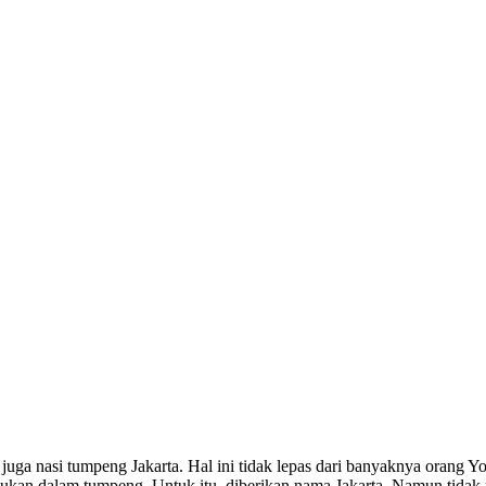
juga nasi tumpeng Jakarta. Hal ini tidak lepas dari banyaknya orang Y
ukan dalam tumpeng. Untuk itu, diberikan nama Jakarta. Namun tidak