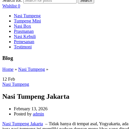
Search for:
Search
Wishlist
0
Nasi Tumpeng
Tumpeng Mini
Nasi Box
Prasmanan
Nasi Kebuli
Pemesanan
Testimoni
Blog
Home
»
Nasi Tumpeng
»
12
Feb
Nasi Tumpeng
Nasi Tumpeng Jakarta
February 13, 2026
Posted by
admin
Nasi Tumpeng Jakarta
– Tidak hanya di tempat asal, Yogyakarta, ada 
juga nasi tumpeng ini memiliki paduan dengan menu khas yang dipad