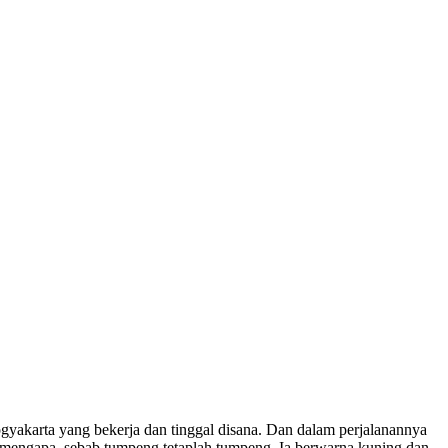
ogyakarta yang bekerja dan tinggal disana. Dan dalam perjalanannya
 mengapa, sebab tumpeng tetaplah tumpeng. Ia berwarna kuning dan