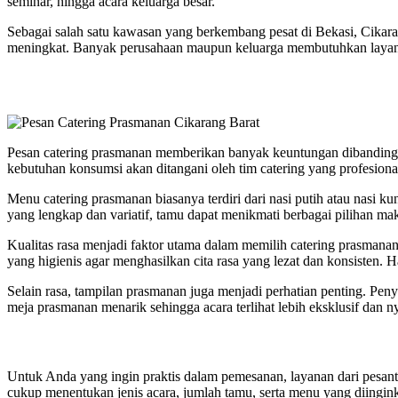
seminar, hingga acara keluarga besar.
Sebagai salah satu kawasan yang berkembang pesat di Bekasi, Cikara
meningkat. Banyak perusahaan maupun keluarga membutuhkan layanan
Pesan catering prasmanan memberikan banyak keuntungan dibanding 
kebutuhan konsumsi akan ditangani oleh tim catering yang profesion
Menu catering prasmanan biasanya terdiri dari nasi putih atau nasi 
yang lengkap dan variatif, tamu dapat menikmati berbagai pilihan ma
Kualitas rasa menjadi faktor utama dalam memilih catering prasmana
yang higienis agar menghasilkan cita rasa yang lezat dan konsisten. 
Selain rasa, tampilan prasmanan juga menjadi perhatian penting. Pen
meja prasmanan menarik sehingga acara terlihat lebih eksklusif dan 
Untuk Anda yang ingin praktis dalam pemesanan, layanan dari pesan
cukup menentukan jenis acara, jumlah tamu, serta menu yang diingi