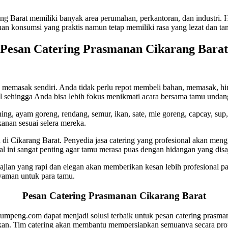
ng Barat memiliki banyak area perumahan, perkantoran, dan industri. 
 konsumsi yang praktis namun tetap memiliki rasa yang lezat dan ta
Pesan Catering Prasmanan Cikarang Barat
memasak sendiri. Anda tidak perlu repot membeli bahan, memasak, h
al sehingga Anda bisa lebih fokus menikmati acara bersama tamu undan
kuning, ayam goreng, rendang, semur, ikan, sate, mie goreng, capcay, s
kanan sesuai selera mereka.
n di Cikarang Barat. Penyedia jasa catering yang profesional akan me
Hal ini sangat penting agar tamu merasa puas dengan hidangan yang disa
yajian yang rapi dan elegan akan memberikan kesan lebih profesional 
nyaman untuk para tamu.
Pesan Catering Prasmanan Cikarang Barat
tumpeng.com dapat menjadi solusi terbaik untuk pesan catering pras
nkan. Tim catering akan membantu mempersiapkan semuanya secara prof