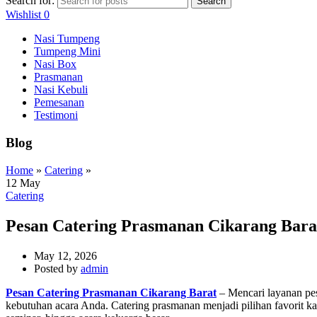
Search for:
Search
Wishlist
0
Nasi Tumpeng
Tumpeng Mini
Nasi Box
Prasmanan
Nasi Kebuli
Pemesanan
Testimoni
Blog
Home
»
Catering
»
12
May
Catering
Pesan Catering Prasmanan Cikarang Bara
May 12, 2026
Posted by
admin
Pesan Catering Prasmanan Cikarang Barat
– Mencari layanan pes
kebutuhan acara Anda. Catering prasmanan menjadi pilihan favorit kar