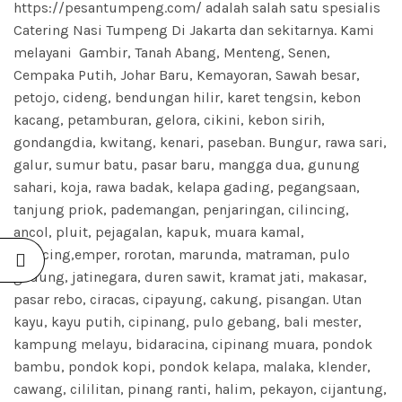
https://pesantumpeng.com/ adalah salah satu spesialis
Catering Nasi Tumpeng Di Jakarta dan sekitarnya. Kami
melayani Gambir, Tanah Abang, Menteng, Senen,
Cempaka Putih, Johar Baru, Kemayoran, Sawah besar,
petojo, cideng, bendungan hilir, karet tengsin, kebon
kacang, petamburan, gelora, cikini, kebon sirih,
gondangdia, kwitang, kenari, paseban. Bungur, rawa sari,
galur, sumur batu, pasar baru, mangga dua, gunung
sahari, koja, rawa badak, kelapa gading, pegangsaan,
tanjung priok, pademangan, penjaringan, cilincing,
ancol, pluit, pejagalan, kapuk, muara kamal,
cilincing,emper, rorotan, marunda, matraman, pulo
gadung, jatinegara, duren sawit, kramat jati, makasar,
pasar rebo, ciracas, cipayung, cakung, pisangan. Utan
kayu, kayu putih, cipinang, pulo gebang, bali mester,
kampung melayu, bidaracina, cipinang muara, pondok
bambu, pondok kopi, pondok kelapa, malaka, klender,
cawang, cililitan, pinang ranti, halim, pekayon, cijantung,