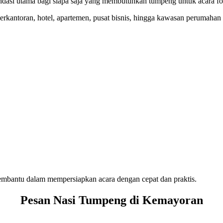
dasi utama bagi siapa saja yang membutuhkan tumpeng untuk acara f
rkantoran, hotel, apartemen, pusat bisnis, hingga kawasan perumahan
embantu dalam mempersiapkan acara dengan cepat dan praktis.
Pesan Nasi Tumpeng di Kemayoran