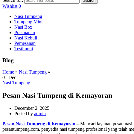
Search for:
Search
Wishlist
0
Nasi Tumpeng
Tumpeng Mini
Nasi Box
Prasmanan
Nasi Kebuli
Pemesanan
Testimoni
Blog
Home
»
Nasi Tumpeng
»
01
Dec
Nasi Tumpeng
Pesan Nasi Tumpeng di Kemayoran
December 2, 2025
Posted by
admin
Pesan Nasi Tumpeng di Kemayoran
– Mencari layanan pesan nasi t
pesantumpeng.com, penyedia nasi tumpeng profesional yang telah menj