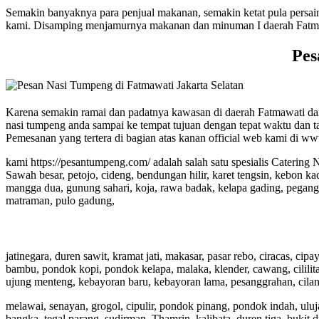
Semakin banyaknya para penjual makanan, semakin ketat pula persa
kami. Disamping menjamurnya makanan dan minuman I daerah Fatmawati
Pes
Karena semakin ramai dan padatnya kawasan di daerah Fatmawati dan
nasi tumpeng anda sampai ke tempat tujuan dengan tepat waktu dan 
Pemesanan yang tertera di bagian atas kanan official web kami di 
kami https://pesantumpeng.com/ adalah salah satu spesialis Cateri
Sawah besar, petojo, cideng, bendungan hilir, karet tengsin, kebon ka
mangga dua, gunung sahari, koja, rawa badak, kelapa gading, pegangsa
matraman, pulo gadung,
jatinegara, duren sawit, kramat jati, makasar, pasar rebo, ciracas, c
bambu, pondok kopi, pondok kelapa, malaka, klender, cawang, cililitan
ujung menteng, kebayoran baru, kebayoran lama, pesanggrahan, ciland
melawai, senayan, grogol, cipulir, pondok pinang, pondok indah, uluja
bangka, tegal parang, sudirman, Thamrin, kalibata, duren tiga, bukit