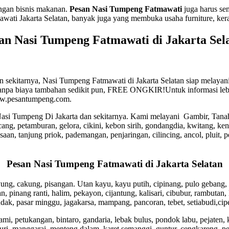
ingan bisnis makanan.
Pesan Nasi Tumpeng Fatmawati
juga harus se
 Jakarta Selatan, banyak juga yang membuka usaha furniture, keramik
an Nasi Tumpeng Fatmawati di Jakarta Sel
 sekitarnya, Nasi Tumpeng Fatmawati di Jakarta Selatan siap melayan
tanpa biaya tambahan sedikit pun, FREE ONGKIR!Untuk informasi lebi
www.pesantumpeng.com.
ng Nasi Tumpeng Di Jakarta dan sekitarnya. Kami melayani Gambir, Ta
cang, petamburan, gelora, cikini, kebon sirih, gondangdia, kwitang, kena
an, tanjung priok, pademangan, penjaringan, cilincing, ancol, pluit, p
Pesan Nasi Tumpeng Fatmawati di Jakarta Selatan
ipayung, cakung, pisangan. Utan kayu, kayu putih, cipinang, pulo geban
, pinang ranti, halim, pekayon, cijantung, kalisari, cibubur, rambutan,
ak, pasar minggu, jagakarsa, mampang, pancoran, tebet, setiabudi,cipe
mi, petukangan, bintaro, gandaria, lebak bulus, pondok labu, pejaten, 
 duri, manggarai, menteng dalam, karet semanggi, guntur, cengkareng, p