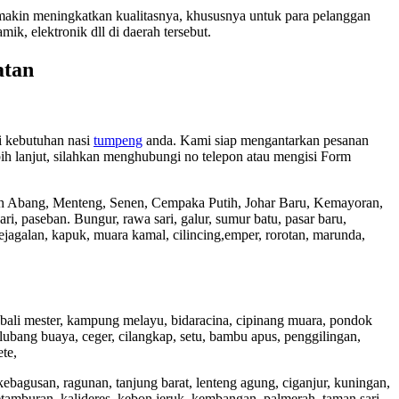
makin meningkatkan kualitasnya, khususnya untuk para pelanggan
, elektronik dll di daerah tersebut.
atan
i kebutuhan nasi
tumpeng
anda. Kami siap mengantarkan pesanan
h lanjut, silahkan menghubungi no telepon atau mengisi Form
nah Abang, Menteng, Senen, Cempaka Putih, Johar Baru, Kemayoran,
ri, paseban. Bungur, rawa sari, galur, sumur batu, pasar baru,
ejagalan, kapuk, muara kamal, cilincing,emper, rorotan, marunda,
g, bali mester, kampung melayu, bidaracina, cipinang muara, pondok
 lubang buaya, ceger, cilangkap, setu, bambu apus, penggilingan,
te,
kebagusan, ragunan, tanjung barat, lenteng agung, ciganjur, kuningan,
etamburan, kalideres, kebon jeruk, kembangan, palmerah, taman sari,