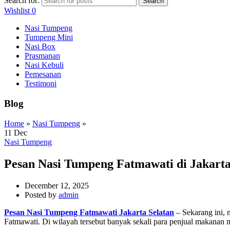
Search for:
Search
Wishlist
0
Nasi Tumpeng
Tumpeng Mini
Nasi Box
Prasmanan
Nasi Kebuli
Pemesanan
Testimoni
Blog
Home
»
Nasi Tumpeng
»
11
Dec
Nasi Tumpeng
Pesan Nasi Tumpeng Fatmawati di Jakarta
December 12, 2025
Posted by
admin
Pesan Nasi Tumpeng Fatmawati Jakarta Selatan
– Sekarang ini, 
Fatmawati. Di wilayah tersebut banyak sekali para penjual makana