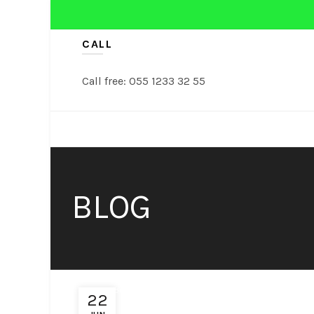
CALL
Call free: 055 1233 32 55
NASI TUMPENG
TUMPENG
BLOG
Nasi Tumpeng
22