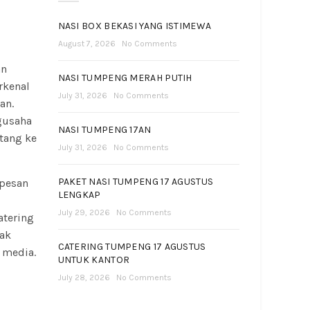
NASI BOX BEKASI YANG ISTIMEWA
August 7, 2026
No Comments
an
NASI TUMPENG MERAH PUTIH
rkenal
July 31, 2026
No Comments
an.
gusaha
NASI TUMPENG 17AN
tang ke
July 31, 2026
No Comments
PAKET NASI TUMPENG 17 AGUSTUS
 pesan
LENGKAP
July 29, 2026
No Comments
atering
dak
CATERING TUMPENG 17 AGUSTUS
 media.
UNTUK KANTOR
July 28, 2026
No Comments