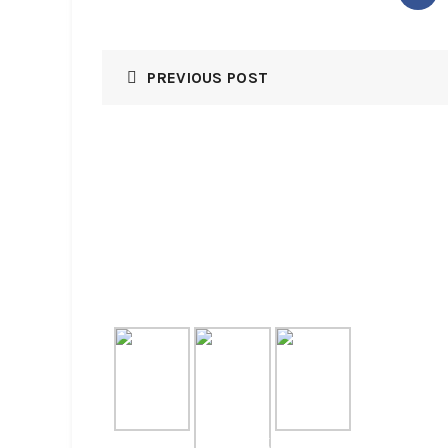
PREVIOUS POST
GALLERY
RECE
NASI B
August 7,
NASI T
July 31, 