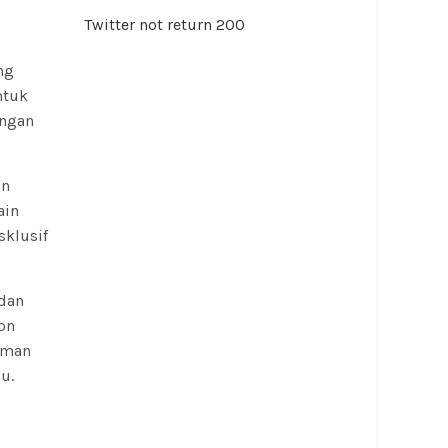
Twitter not return 200
ng
ntuk
engan
an
ain
sklusif
 dan
son
iman
u.