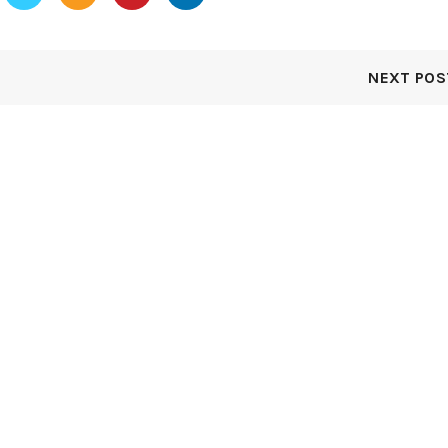
NEXT POS
NT POSTS
INSTAGRAM
OX BEKASI YANG ISTIMEWA
pesantumpengcom
 2026
No Comments
Nasi Tumpeng Delivery Unt
Ulang Tahun,Syukuran, Pe
Kantor dll
☎ Call &📱WA Si
UMPENG MERAH PUTIH
0812 876543 1
☎ Call &📱
0857 8047 8947
2026
No Comments