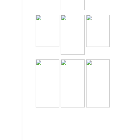
NASI T
July 31, 
PAKET 
LENGKA
July 29, 
CATERI
UNTUK 
July 28, 