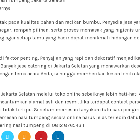
tak pada kualitas bahan dan racikan bumbu. Penyedia jasa ya
gar, rempah pilihan, serta proses memasak yang higienis u
nting agar setiap tamu yang hadir dapat menikmati hidangan d
i faktor penting. Penyajian yang rapi dan dekoratif menjadik
Banyak jasa catering di Jakarta Selatan yang menawarkan des
engan tema acara Anda, sehingga memberikan kesan lebih ek
Jakarta Selatan melalui toko online sebaiknya lebih hati-hati
ncantumkan alamat asli dan resmi. Jika terdapat contact per
tidak tertipu. Sebelum memesan tanyakan dulu cara pengir
emesan nasi tumpeng secara online harus jelas terlebih dahul
tering nasi tumpeng di 0812 876543 1