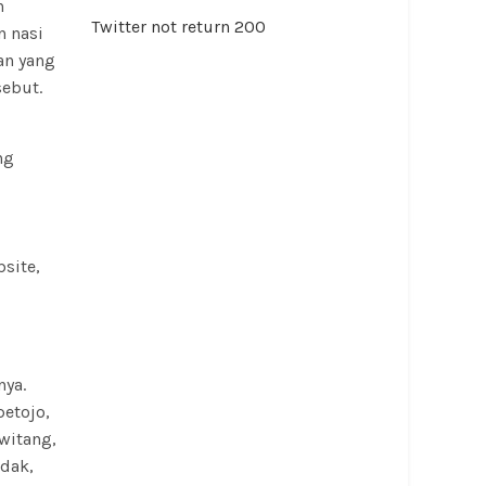
n
Twitter not return 200
 nasi
an yang
ebut.
ng
site,
nya.
etojo,
kwitang,
adak,