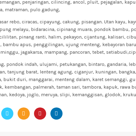
mangan, penjaringan, cilincing, ancol, pluit, pejagalan, kapu
da, matraman, pulo gadung,
pasar rebo, ciracas, cipayung, cakung, pisangan. Utan kayu, kay
ampung melayu, bidaracina, cipinang muara, pondok bambu, 
lilitan, pinang ranti, halim, pekayon, cijantung, kalisari, cib
u, bambu apus, penggilingan, ujung menteng, kebayoran baru
 minggu, jagakarsa, mampang, pancoran, tebet, setiabudi,cip
ng, pondok indah, ulujami, petukangan, bintaro, gandaria, le
n, tanjung barat, lenteng agung, ciganjur, kuningan, bangka,
a, bukit duri, manggarai, menteng dalam, karet semanggi, gu
k, kembangan, palmerah, taman sari, tambora, kapuk, rawa b
an, kedoya, joglo, meruya, slipi, kemanggisan, glodok, kruku