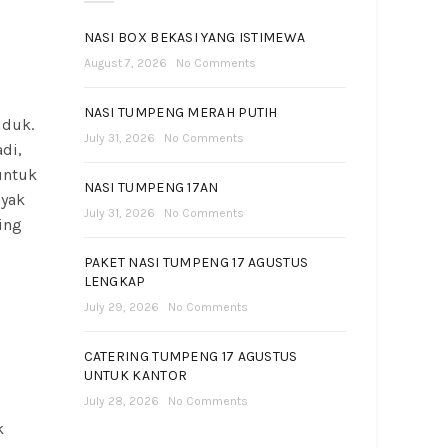
NASI BOX BEKASI YANG ISTIMEWA
August 7, 2026
No Comments
NASI TUMPENG MERAH PUTIH
uduk.
July 31, 2026
No Comments
adi,
untuk
NASI TUMPENG 17AN
nyak
July 31, 2026
No Comments
ing
PAKET NASI TUMPENG 17 AGUSTUS
LENGKAP
July 29, 2026
No Comments
CATERING TUMPENG 17 AGUSTUS
UNTUK KANTOR
July 28, 2026
No Comments
k