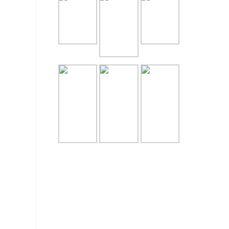
PAKET 
LENGKA
July 29, 
CATERI
UNTUK 
July 28, 