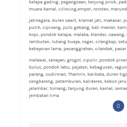
kelapa gading, pegangsaan, tanjung priok, pade
muara kamal, cilincing,emper, rorotan, marun
jatinegara, duren sawit, kramat jati, makasar, 
putih, cipinang, pulo gebang, bali mester, k
kopi, pondok kelapa, malaka, klender, cawang, ci
rambutan, lubang buaya, ceger, cilangkap, set
kebayoran lama, pesanggrahan, cilandak, pasar
melawai, senayan, grogol, cipulir, pondok pina
bulus, pondok labu, pejaten, kebagusan, raguna
parang, sudirman, Thamrin, kalibata, duren tig
cengkareng, petamburan, kalideres, kebon jeru
jelambar, tomang, tanjung duren, kamal, seman
jembatan lima