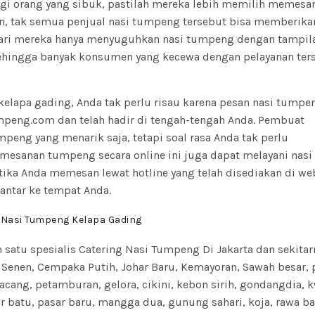
gi orang yang sibuk, pastilah mereka lebih memilih memesa
 tak semua penjual nasi tumpeng tersebut bisa memberikan
dari mereka hanya menyuguhkan nasi tumpeng dengan tampil
ehingga banyak konsumen yang kecewa dengan pelayanan ters
 kelapa gading, Anda tak perlu risau karena pesan nasi tumpe
peng.com dan telah hadir di tengah-tengah Anda. Pembuat
eng yang menarik saja, tetapi soal rasa Anda tak perlu
mesanan tumpeng secara online ini juga dapat melayani nasi
ika Anda memesan lewat hotline yang telah disediakan di web
ntar ke tempat Anda.
 Nasi Tumpeng Kelapa Gading
satu spesialis Catering Nasi
Tumpeng
Di Jakarta dan sekitar
Senen, Cempaka Putih, Johar Baru, Kemayoran, Sawah besar, p
acang, petamburan, gelora, cikini, kebon sirih, gondangdia, 
ur batu, pasar baru, mangga dua, gunung sahari, koja, rawa b