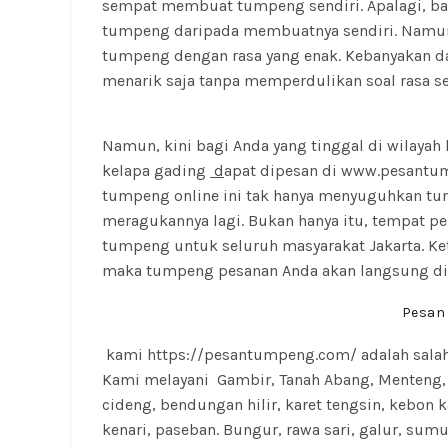
sempat membuat tumpeng sendiri. Apalagi, ba
tumpeng daripada membuatnya sendiri. Namun,
tumpeng dengan rasa yang enak. Kebanyakan 
menarik saja tanpa memperdulikan soal rasa s
Namun, kini bagi Anda yang tinggal di wilayah
kelapa gading
d
apat dipesan di www.pesantum
tumpeng online ini tak hanya menyuguhkan tump
meragukannya lagi. Bukan hanya itu, tempat pe
tumpeng untuk seluruh masyarakat Jakarta. Ket
maka tumpeng pesanan Anda akan langsung dia
Pesan
kami https://pesantumpeng.com/ adalah salah 
Kami melayani Gambir, Tanah Abang, Menteng, 
cideng, bendungan hilir, karet tengsin, kebon k
kenari, paseban. Bungur, rawa sari, galur, sum