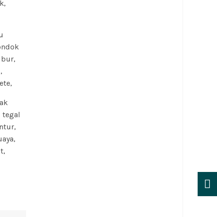
k,
u
pondok
ubur,
,
ete,
bak
 tegal
ntur,
uaya,
t,