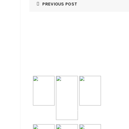
PREVIOUS POST
GALLERY
RECE
NASI B
August 7,
NASI T
July 31, 
NASI T
July 31, 