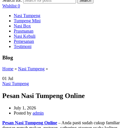
Search for:
Search
Wishlist
0
Nasi Tumpeng
Tumpeng Mini
Nasi Box
Prasmanan
Nasi Kebuli
Pemesanan
Testimoni
Blog
Home
»
Nasi Tumpeng
»
01
Jul
Nasi Tumpeng
Pesan Nasi Tumpeng Online
July 1, 2026
Posted by
admin
Pesan Nasi Tumpeng Online
– Anda pasti sudah cukup familiar
dengan rumah makan, restoran, cathering ataupun usaha kuliner