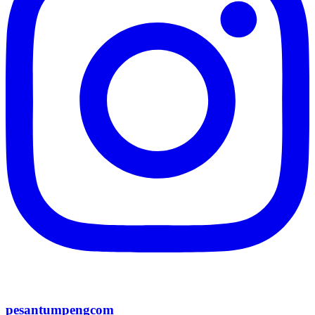
pesantumpengcom