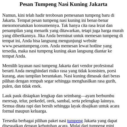
Pesan Tumpeng Nasi Kuning Jakarta
Namun, kini telah hadir terobosan pemesanan tumpeng baru di
Jakarta. Tempat pesan tumpeng nasi kuning ini benar-benar
menomorsatukan konsumennya. Tak hanya cita rasa lezat dan
penampilan yang menarik yang ditawarkan, tetapi juga harga murah
yang diberikannya. Jika Anda berminat untuk memesan tumpeng di
tempat ini, Anda bisa langsung mengunjungi website
www.pesantumpeng.com. Anda memesan lewat hotline yang
tersedia, maka nasi tumpeng kuning akan langsung diantar ke
tempat Anda.
Memilih layanan nasi tumpeng Jakarta dari vendor profesional
berarti Anda menghindari risiko rasa yang tidak konsisten, porsi
kurang, atau tampilan berantakan. Nasi kuning dimasak dari beras
pilihan dengan rempah segar sehingga menghasilkan rasa gurih,
pulen, dan tidak enek.
Lauk pauk disiapkan lengkap dan seimbang—ayam berbumbu
meresap, telur, perkedel, orek, sambal, serta pelengkap lainnya.
Semua ditata rapi dan bersih sehingga layak disajikan untuk acara
formal maupun keluarga.
Tersedia berbagai pilihan paket nasi
tumpeng
Jakarta yang dapat
disesuaikan dengan kebutuhan acara. Mulai dari tumpeng mini