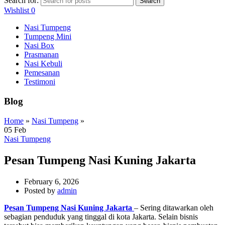
Search for:
Search
Wishlist
0
Nasi Tumpeng
Tumpeng Mini
Nasi Box
Prasmanan
Nasi Kebuli
Pemesanan
Testimoni
Blog
Home
»
Nasi Tumpeng
»
05
Feb
Nasi Tumpeng
Pesan Tumpeng Nasi Kuning Jakarta
February 6, 2026
Posted by
admin
Pesan Tumpeng Nasi Kuning Jakarta
– Sering ditawarkan oleh
sebagian penduduk yang tinggal di kota Jakarta. Selain bisnis