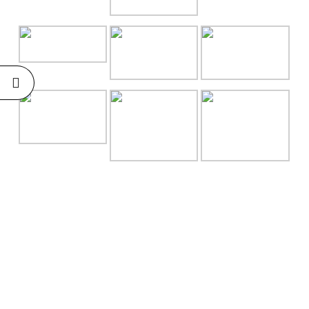
RECENT POSTS
NASI TUMPENG MERAH PUTIH
July 31, 2026
No Comments
NASI TUMPENG 17AN
July 31, 2026
No Comments