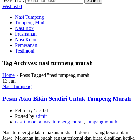
Search for:
Search
Wishlist
0
Nasi Tumpeng
Tumpeng Mini
Nasi Box
Prasmanan
Nasi Kebuli
Pemesanan
Testimoni
Tag Archives: nasi tumpeng murah
Home
»
Posts Tagged "nasi tumpeng murah"
13
Jun
Nasi Tumpeng
Pesan Atau Bikin Sendiri Untuk Tumpeng Murah
February 5, 2021
Posted by
admin
nasi tumpeng
,
nasi tumpeng murah
,
tumpeng murah
Nasi tumpeng adalah makanan khas Indonesia yang berasal dari
Jawa. Makanan ini sudah sangat terkenal dan biasa disajikan ketika