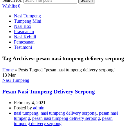
Search for:
Search
Wishlist
0
Nasi Tumpeng
Tumpeng Mini
Nasi Box
Prasmanan
Nasi Kebuli
Pemesanan
Testimoni
Tag Archives: pesan nasi tumpeng delivery serpong
Home
»
Posts Tagged "pesan nasi tumpeng delivery serpong"
13
Mar
Nasi Tumpeng
Pesan Nasi Tumpeng Delivery Serpong
February 4, 2021
Posted by
admin
nasi tumpeng
,
nasi tumpeng delivery serpong
,
pesan nasi
tumpeng
,
pesan nasi tumpeng delivery serpong
,
pesan
tumpeng delivery serpong