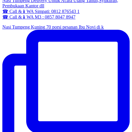
Nasi Tumpeng Delivery Untuk Acara Ulang Tahun,Syukuran,
Pembukaan Kantor dll
☎ Call &📱WA Simpati: 0812 876543 1
☎ Call &📱WA M3 : 0857 8047 8947
Nasi Tumpeng Kuning 70 porsi pesanan Ibu Novi di k