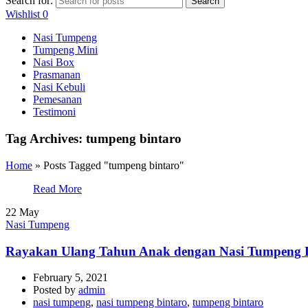
Search for:
Search
Wishlist
0
Nasi Tumpeng
Tumpeng Mini
Nasi Box
Prasmanan
Nasi Kebuli
Pemesanan
Testimoni
Tag Archives: tumpeng bintaro
Home
»
Posts Tagged "tumpeng bintaro"
Read More
22
May
Nasi Tumpeng
Rayakan Ulang Tahun Anak dengan Nasi Tumpeng De
February 5, 2021
Posted by
admin
nasi tumpeng
,
nasi tumpeng bintaro
,
tumpeng bintaro