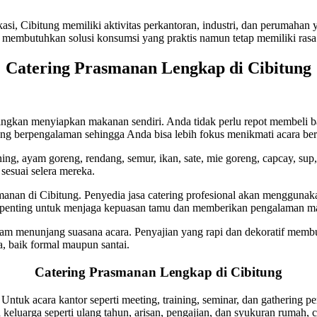
si, Cibitung memiliki aktivitas perkantoran, industri, dan perumahan
membutuhkan solusi konsumsi yang praktis namun tetap memiliki rasa 
Catering Prasmanan Lengkap di Cibitung
ngkan menyiapkan makanan sendiri. Anda tidak perlu repot membeli 
ang berpengalaman sehingga Anda bisa lebih fokus menikmati acara b
uning, ayam goreng, rendang, semur, ikan, sate, mie goreng, capcay, su
sesuai selera mereka.
asmanan di Cibitung. Penyedia jasa catering profesional akan menggun
l ini penting untuk menjaga kepuasan tamu dan memberikan pengalaman
am menunjang suasana acara. Penyajian yang rapi dan dekoratif membuat 
, baik formal maupun santai.
Catering Prasmanan Lengkap di Cibitung
 Untuk acara kantor seperti meeting, training, seminar, dan gatherin
keluarga seperti ulang tahun, arisan, pengajian, dan syukuran rumah,