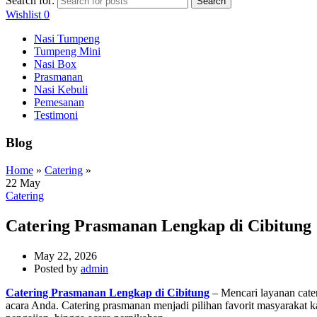
Search for:
Search
Wishlist
0
Nasi Tumpeng
Tumpeng Mini
Nasi Box
Prasmanan
Nasi Kebuli
Pemesanan
Testimoni
Blog
Home
»
Catering
»
22
May
Catering
Catering Prasmanan Lengkap di Cibitung
May 22, 2026
Posted by
admin
Catering Prasmanan Lengkap di Cibitung
– Mencari layanan cate
acara Anda. Catering prasmanan menjadi pilihan favorit masyarakat ka