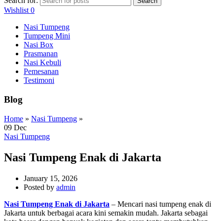
Search for:
Search
Wishlist
0
Nasi Tumpeng
Tumpeng Mini
Nasi Box
Prasmanan
Nasi Kebuli
Pemesanan
Testimoni
Blog
Home
»
Nasi Tumpeng
»
09
Dec
Nasi Tumpeng
Nasi Tumpeng Enak di Jakarta
January 15, 2026
Posted by
admin
Nasi Tumpeng Enak di Jakarta
– Mencari nasi tumpeng enak di
Jakarta untuk berbagai acara kini semakin mudah. Jakarta sebagai