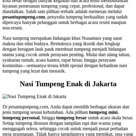
kota besar dengan banyak kegiatan dan acara tentu membutuhkan
layanan pemesanan tumpeng yang cepat, profesional, dan dapat
diandalkan. Salah satu pilihan terbaik adalah memesan melalui
pesantupmpeng.com
, penyedia tumpeng berkualitas yang sudah
dipercaya banyak pelanggan untuk berbagai acara resmi maupun
non-resmi.
Nasi tumpeng merupakan hidangan khas Nusantara yang sarat
makna dan nilai budaya. Bentuknya yang ikonik dan lengkap
dengan beragam lauk pauk membuat tumpeng menjadi hidangan
utama yang cocok untuk perayaan penting. Mulai dari ulang tahun,
syukuran rumah, acara kantor, rapat besar, hingga perayaan
komunitas—semuanya terasa lebih spesial dengan kehadiran nasi
tumpeng yang lezat dan menarik.
Nasi Tumpeng Enak di Jakarta
Di pesantupmpeng.com, Anda dapat memilih berbagai ukuran dan
jenis tumpeng sesuai kebutuhan. Ada pilihan
tumpeng mini
,
tumpeng personal
, hingga
tumpeng besar
untuk acara skala besar.
Setiap tumpeng disusun dengan tampilan rapi dan warna yang
menggugah selera, sehingga cocok untuk menjadi pusat perhatian
meja prasmanan. Tidak hanya tampilannya yang memikat, rasa yang