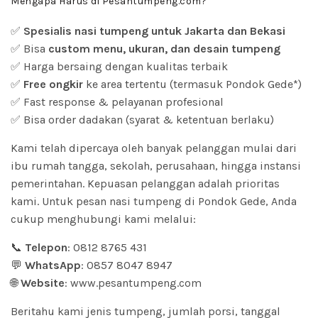
Mengapa Harus di Pesantumpeng.com?
✅
Spesialis nasi tumpeng untuk Jakarta dan Bekasi
✅ Bisa
custom menu, ukuran, dan desain tumpeng
✅ Harga bersaing dengan kualitas terbaik
✅
Free ongkir
ke area tertentu (termasuk Pondok Gede*)
✅ Fast response & pelayanan profesional
✅ Bisa order dadakan (syarat & ketentuan berlaku)
Kami telah dipercaya oleh banyak pelanggan mulai dari
ibu rumah tangga, sekolah, perusahaan, hingga instansi
pemerintahan. Kepuasan pelanggan adalah prioritas
kami. Untuk pesan nasi
tumpeng
di Pondok Gede, Anda
cukup menghubungi kami melalui:
📞
Telepon
: 0812 8765 431
💬
WhatsApp
: 0857 8047 8947
🌐
Website
:
www.pesantumpeng.com
Beritahu kami jenis tumpeng, jumlah porsi, tanggal